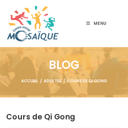
MENU
BLOG
ACCUEIL
/
ADULTES
/
COURS DE QI GONG
Cours de Qi Gong