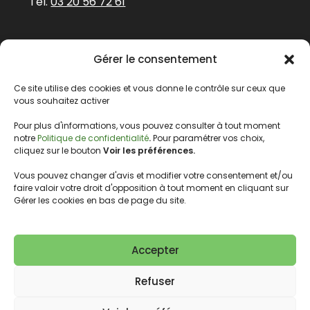
Tel.
03 20 56 72 61
Abonnez-vous à
Gérer le consentement
notre newsletter
Prénom
Ce site utilise des cookies et vous donne le contrôle sur ceux que
vous souhaitez activer
Pour plus d'informations, vous pouvez consulter à tout moment
E-mail
*
notre
Politique de confidentialité
.
Pour paramétrer vos choix,
cliquez sur le bouton
Voir les préférences.
Vous pouvez changer d'avis et modifier votre consentement et/ou
faire valoir votre droit d'opposition à tout moment en cliquant sur
Nous gardons vos données privées et ne les
Gérer les cookies en bas de page du site.
partageons qu’avec les tierces parties qui
rendent ce service possible.
Lire notre politique de confidentialité.
Accepter
Refuser