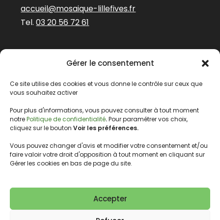
accueil@mosaique-lillefives.fr
Tel.
03 20 56 72 61
Abonnez-vous à
Gérer le consentement
notre newsletter
Prénom
Ce site utilise des cookies et vous donne le contrôle sur ceux que
vous souhaitez activer
Pour plus d'informations, vous pouvez consulter à tout moment
E-mail
*
notre
Politique de confidentialité
.
Pour paramétrer vos choix,
cliquez sur le bouton
Voir les préférences.
Vous pouvez changer d'avis et modifier votre consentement et/ou
faire valoir votre droit d'opposition à tout moment en cliquant sur
Nous gardons vos données privées et ne les
Gérer les cookies en bas de page du site.
partageons qu’avec les tierces parties qui
rendent ce service possible.
Lire notre politique de confidentialité.
Accepter