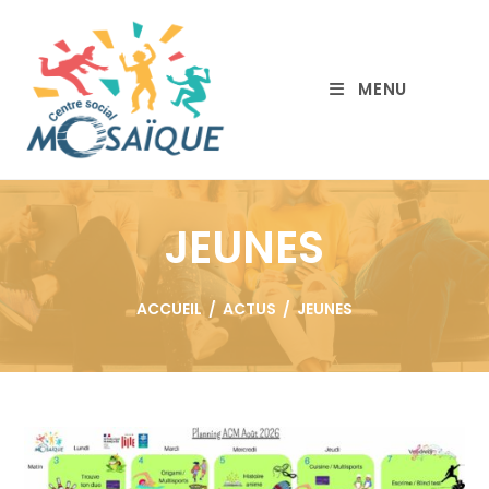
MENU
JEUNES
ACCUEIL
/
ACTUS
/
JEUNES