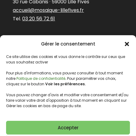
30 rue Cabanis · 59000 Lille Fives
accueil@mosaique-lillefives.fr
Tel.
03 20 56 72 61
Abonnez-vous à
Gérer le consentement
notre newsletter
Prénom
Ce site utilise des cookies et vous donne le contrôle sur ceux que
vous souhaitez activer
Pour plus d'informations, vous pouvez consulter à tout moment
E-mail
*
notre
Politique de confidentialité
.
Pour paramétrer vos choix,
cliquez sur le bouton
Voir les préférences.
Vous pouvez changer d'avis et modifier votre consentement et/ou
faire valoir votre droit d'opposition à tout moment en cliquant sur
Nous gardons vos données privées et ne les
Gérer les cookies en bas de page du site.
partageons qu’avec les tierces parties qui
rendent ce service possible.
Lire notre politique de confidentialité.
Accepter