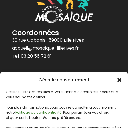
Coordonnées
30 rue Cabanis · 59000 Lille Fives
accueil@mosaique-lillefives.fr
Tel.
03 20 56 72 61
Abonnez-vous à
Gérer le consentement
notre newsletter
Prénom
Ce site utilise des cookies et vous donne le contrôle sur ceux que
vous souhaitez activer
Pour plus d'informations, vous pouvez consulter à tout moment
E-mail
*
notre
Politique de confidentialité
.
Pour paramétrer vos choix,
cliquez sur le bouton
Voir les préférences.
Vous pouvez changer d'avis et modifier votre consentement et/ou