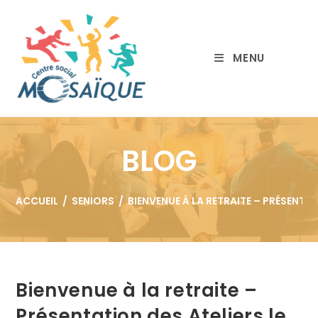
MENU
BLOG
ACCUEIL
/
SENIORS
/
BIENVENUE À LA RETRAITE – PRÉSENTAT
Bienvenue à la retraite –
Présentation des Ateliers le