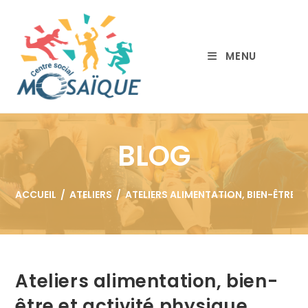
MENU
BLOG
ACCUEIL
/
ATELIERS
/
ATELIERS ALIMENTATION, BIEN-ÊTRE E
Ateliers alimentation, bien-
être et activité physique